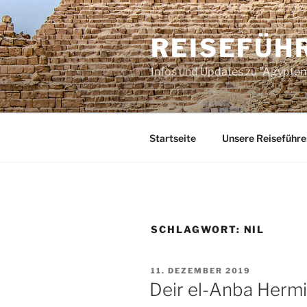
Zum
Inhalt
REISEFÜH
springen
Infos und Updates zu "Ägypten 
Startseite
Unsere Reiseführe
SCHLAGWORT:
NIL
VERÖFFENTLICHT
11. DEZEMBER 2019
AM
Deir el-Anba Herm