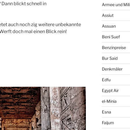
 Dann blickt schnell in
Armee und Mili
Assiut
etet auch noch zig weitere unbekannte
Assuan
 Werft doch mal einen Blick rein!
Beni Suef
Benzinpreise
Bur Said
Denkmäler
Edfu
Egypt Air
el-Minia
Esna
Faijum