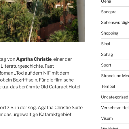
Qena
Saqqara
Sehenswürdigk
Shopping
Sinai
Sohag
stag von
Agatha Christie
, einer der
Sport
Literaturgeschichte. Fast
Roman
„Tod auf dem Nil“ mit dem
Strand und Me
rot
ein Begriff sein. Für die filmische
Tempel
 u.a. das berühmte Old Cataract Hotel
Uncategorized
rt z.B. in der sog. Agatha Christie Suite
Verkehrsmittel
er das urgewaltige Kataraktgebiet
Visum
Wallfahrt