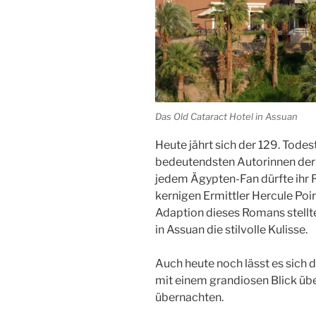
Das Old Cataract Hotel in Assuan
Heute jährt sich der 129. Tode
bedeutendsten Autorinnen der 
jedem
Ägypten
-Fan dürfte ihr
kernigen Ermittler Hercule
Poi
Adaption dieses Romans stellte
in
Assuan
die stilvolle Kulisse.
Auch heute noch lässt es sich do
mit einem grandiosen Blick üb
übernachten.