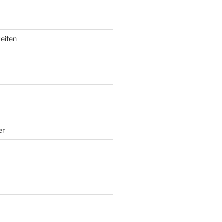
eiten
er