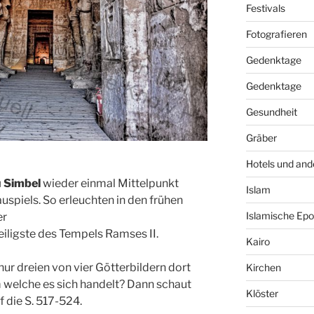
Festivals
Fotografieren
Gedenktage
Gedenktage
Gesundheit
Gräber
Hotels und and
 Simbel
wieder einmal Mittelpunkt
Islam
uspiels. So erleuchten in den frühen
Islamische Ep
er
eiligste
des Tempels
Ramses
II.
Kairo
ur dreien von vier
Götterbildern
dort
Kirchen
um welche es sich handelt? Dann schaut
Klöster
f die S. 517-524.