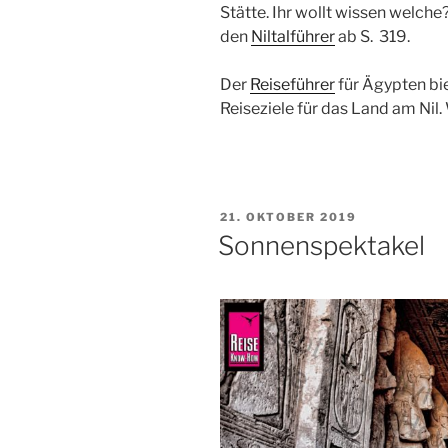
Stätte. Ihr wollt wissen welche?
den
Niltalführer
ab S. 319.
Der
Reiseführer
für Ägypten bi
Reiseziele für das Land am Nil.
VERÖFFENTLICHT
21. OKTOBER 2019
AM
Sonnenspektakel