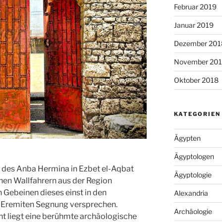
Februar 2019
Januar 2019
Dezember 201
November 20
Oktober 2018
KATEGORIEN
Ägypten
Ägyptologen
des Anba Hermina in Ezbet el-Aqbat
Ägyptologie
chen Wallfahrern aus der Region
en Gebeinen dieses einst in den
Alexandria
 Eremiten Segnung versprechen.
Archäologie
nt liegt eine berühmte archäologische