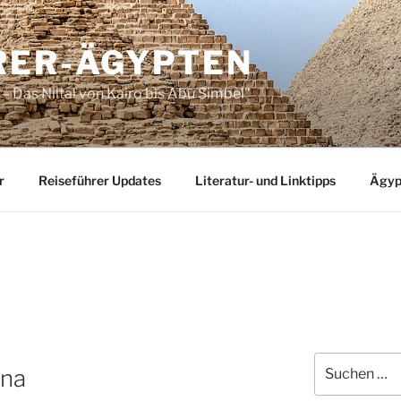
RER-ÄGYPTEN
– Das Niltal von Kairo bis Abu Simbel"
r
Reiseführer Updates
Literatur- und Linktipps
Ägyp
Suchen
ina
nach: