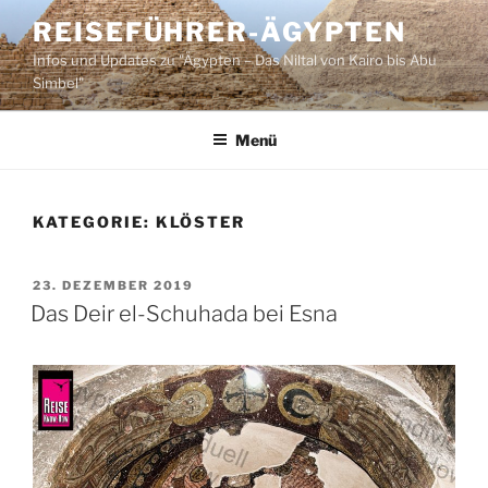
Zum
REISEFÜHRER-ÄGYPTEN
Inhalt
Infos und Updates zu "Ägypten – Das Niltal von Kairo bis Abu
springen
Simbel"
Menü
KATEGORIE:
KLÖSTER
VERÖFFENTLICHT
23. DEZEMBER 2019
AM
Das Deir el-Schuhada bei Esna