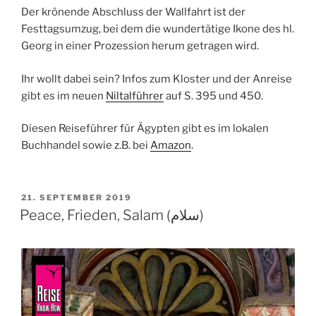
Der krönende Abschluss der Wallfahrt ist der
Festtagsumzug, bei dem die wundertätige
Ikone
des hl.
Georg in einer Prozession herum getragen wird.
Ihr wollt dabei sein? Infos zum Kloster und der Anreise
gibt es im neuen
Niltalführer
auf S. 395 und 450.
Diesen Reiseführer für Ägypten gibt es im lokalen
Buchhandel sowie z.B. bei
Amazon
.
VERÖFFENTLICHT
21. SEPTEMBER 2019
AM
Peace, Frieden, Salam (سلام)