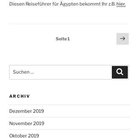
Diesen Reiseführer für Ägypten bekommt Ihr z.B.
hier.
Seitennummerierung
Näch
Seite
1
Seit
der
Beiträge
Suchen
Suche
nach:
ARCHIV
Dezember 2019
November 2019
Oktober 2019