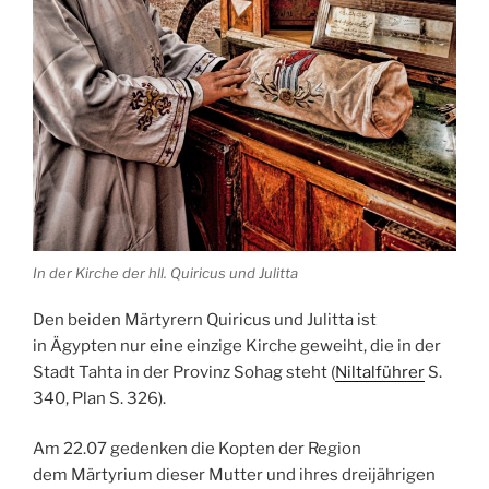
In der Kirche der hll. Quiricus und Julitta
Den beiden
Märtyrern
Quiricus und Julitta ist
in
Ägypten
nur eine einzige
Kirche
geweiht, die in der
Stadt
Tahta
in der Provinz
Sohag
steht (
Niltalführer
S.
340, Plan S. 326).
Am 22.07 gedenken die
Kopten
der Region
dem
Märtyrium
dieser Mutter und ihres dreijährigen