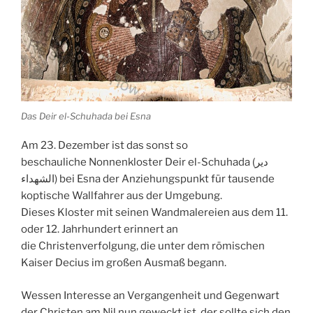
Das Deir el-Schuhada bei Esna
Am 23. Dezember ist das sonst so
beschauliche
Nonnenkloster
Deir el-Schuhada (دير
الشهداء) bei
Esna
der Anziehungspunkt für tausende
koptische Wallfahrer aus der Umgebung.
Dieses
Kloster
mit seinen
Wandmalereien
aus dem 11.
oder 12. Jahrhundert erinnert an
die
Christenverfolgung
, die unter dem römischen
Kaiser Decius im großen Ausmaß begann.
Wessen Interesse an Vergangenheit und Gegenwart
der
Christen
am
Nil
nun geweckt ist, der sollte sich den