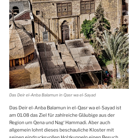
Das Deir el-Anba Balamun in Qasr wa el-Sayad
Das Deir el-Anba Balamun in el-Qasr wa el-Sayad ist
am 01.08 das Ziel für zahlreiche
Gläubige
aus der
Region um
Qena
und Nag‘ Hammadi. Aber auch
allgemein lohnt dieses beschauliche
Kloster
mit
seinen eindrucksvollen Holzkuppeln einen Besuch.