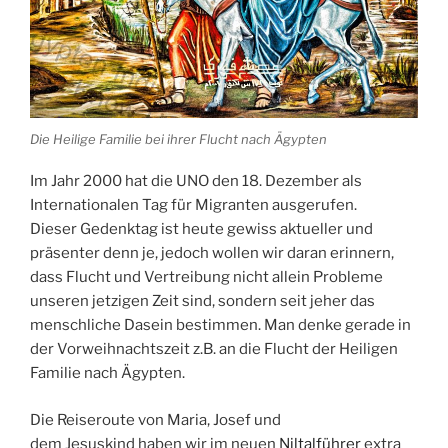
Die Heilige Familie bei ihrer Flucht nach Ägypten
Im Jahr 2000 hat die
UNO
den 18. Dezember als
Internationalen Tag für
Migranten
ausgerufen.
Dieser
Gedenktag
ist heute gewiss aktueller und
präsenter denn je, jedoch wollen wir daran erinnern,
dass
Flucht
und
Vertreibung
nicht allein Probleme
unseren jetzigen Zeit sind, sondern seit jeher das
menschliche Dasein bestimmen. Man denke gerade in
der Vorweihnachtszeit z.B. an die Flucht der Heiligen
Familie nach
Ägypten
.
Die Reiseroute von
Maria
,
Josef
und
dem
Jesuskind
haben wir im neuen
Niltalführer
extra