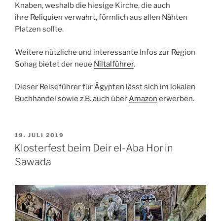
Knaben, weshalb die hiesige Kirche, die auch
ihre
Reliquien
verwahrt, förmlich aus allen Nähten
Platzen sollte.
Weitere nützliche und interessante Infos zur Region
Sohag bietet der neue
Niltalführer
.
Dieser Reiseführer für Ägypten lässt sich im lokalen
Buchhandel sowie z.B. auch über
Amazon
erwerben.
VERÖFFENTLICHT
19. JULI 2019
AM
Klosterfest beim Deir el-Aba Hor in
Sawada