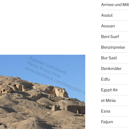
Armee und Mili
Assiut
Assuan
Beni Suef
Benzinpreise
Bur Said
Denkmäler
Edfu
Egypt Air
el-Minia
Esna
Faijum