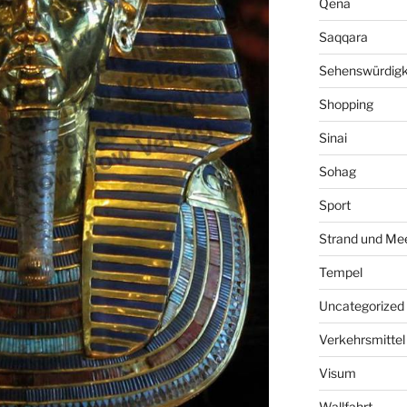
Qena
Saqqara
Sehenswürdigk
Shopping
Sinai
Sohag
Sport
Strand und Me
Tempel
Uncategorized
Verkehrsmittel
Visum
Wallfahrt