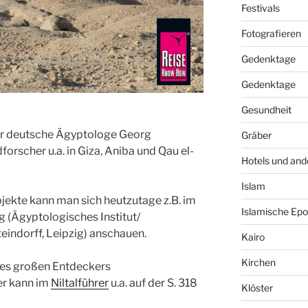
Festivals
Fotografieren
Gedenktage
Gedenktage
Gesundheit
er deutsche Ägyptologe Georg
Gräber
forscher u.a. in Giza, Aniba und Qau el-
Hotels und and
Islam
jekte kann man sich heutzutage z.B. im
Islamische Ep
ig
(Ägyptologisches Institut/
indorff, Leipzig) anschauen.
Kairo
Kirchen
ses großen Entdeckers
r kann im
Niltalführer
u.a. auf der S. 318
Klöster