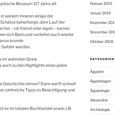
Februar 2019
yptische
Museum
117 Jahre alt.
Januar 2019
r in seinem Inneren einige der
Schätze beherbergt, dem Lauf der
Dezember 201
scher – ob fremd oder eigen – kamen
November 20
en sich Bann und verliefen auch wieder
davon konnte
Oktober 2018
r Gefahr werden.
s im wahrsten Sinne
KATEGORIEN
auch zu den Highlights eines jeden
Ägypten
Ägyptologen
he Geschichte atmen? Dann werft schnell
der zahlreiche Tipps zu Besichtigung und
Ägyptologie
Alexandria
bt es im lokalen Buchhandel sowie z.B.
Archäologie