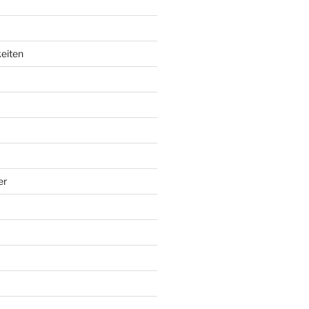
eiten
er