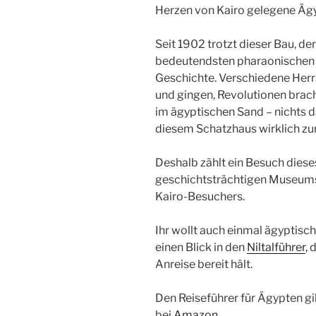
Herzen von
Kairo
gelegene Äg
Seit 1902 trotzt dieser Bau, de
bedeutendsten pharaonischen 
Geschichte. Verschiedene Herr
und gingen, Revolutionen brach
im ägyptischen Sand – nichts 
diesem
Schatzhaus
wirklich zu
Deshalb
zählt ein Besuch diese
geschichtsträchtigen Museums 
Kairo-Besuchers.
Ihr wollt auch einmal ägyptisc
einen Blick in den
Niltalführer
, 
Anreise bereit hält.
Den Reiseführer für Ägypten gi
bei
Amazon
.