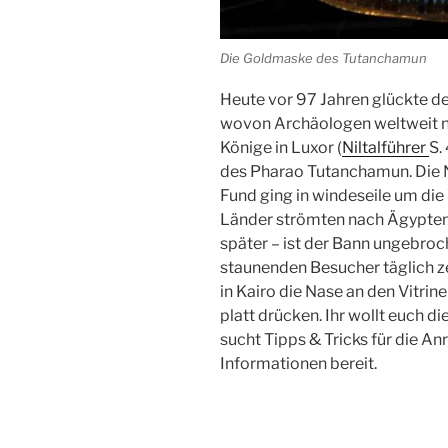
Die Goldmaske des Tutanchamun
Heute vor 97 Jahren glückte d
wovon
Archäologen
weltweit n
Könige in
Luxor
(
Niltalführer
S.
des
Pharao
Tutanchamun. Die N
Fund ging in windeseile um die
Länder strömten nach
Ägypte
später – ist der Bann ungebroc
staunenden Besucher täglich z
in
Kairo
die Nase an den Vitrin
platt drücken. Ihr wollt euch d
sucht Tipps & Tricks für die An
Informationen bereit.