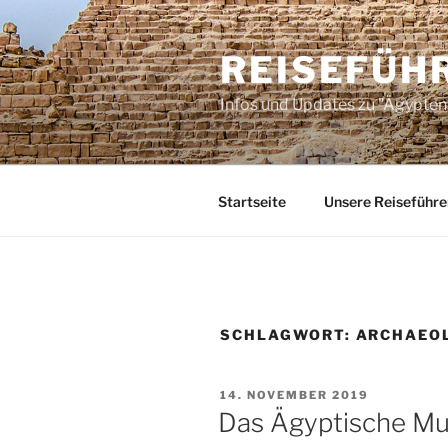
Zum
Inhalt
REISEFÜH
springen
Infos und Updates zu "Ägypten 
Startseite
Unsere Reiseführe
SCHLAGWORT:
ARCHAEO
VERÖFFENTLICHT
14. NOVEMBER 2019
AM
Das Ägyptische Mu