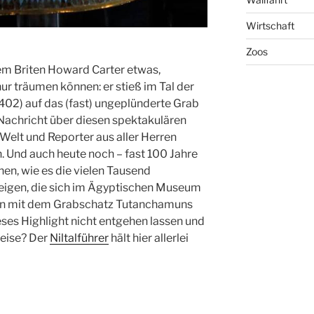
Wirtschaft
Zoos
em Briten Howard Carter etwas,
ur träumen können: er stieß im Tal der
 402) auf das (fast) ungeplünderte Grab
achricht über diesen spektakulären
 Welt und Reporter aus aller Herren
n
. Und auch heute noch – fast 100 Jahre
hen, wie
es die vielen Tausend
eigen, die sich im Ägyptischen Museum
en mit dem
Grabschatz
Tutanchamuns
ieses Highlight nicht entgehen lassen und
reise? Der
Niltalführer
hält hier allerlei