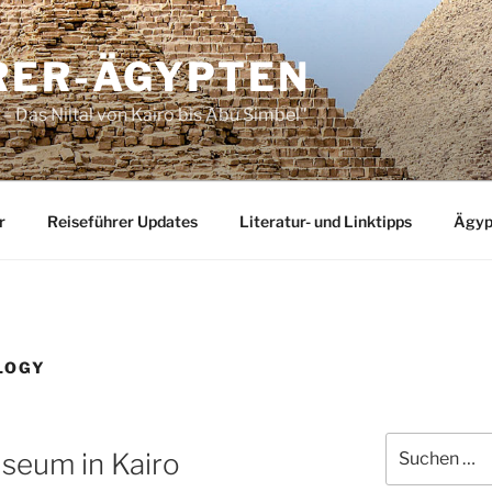
RER-ÄGYPTEN
– Das Niltal von Kairo bis Abu Simbel"
r
Reiseführer Updates
Literatur- und Linktipps
Ägyp
LOGY
Suchen
seum in Kairo
nach: