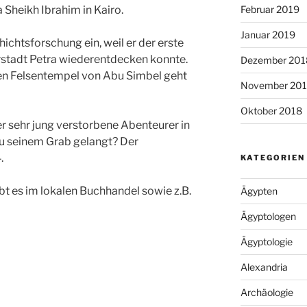
Februar 2019
 Sheikh Ibrahim in
Kairo
.
Januar 2019
hichtsforschung ein, weil er der erste
rstadt Petra wiederentdecken konnte.
Dezember 201
en Felsentempel von Abu Simbel geht
November 20
Oktober 2018
er sehr jung verstorbene Abenteurer in
r zu seinem Grab gelangt? Der
.
KATEGORIEN
bt es im lokalen Buchhandel sowie z.B.
Ägypten
Ägyptologen
Ägyptologie
Alexandria
Archäologie