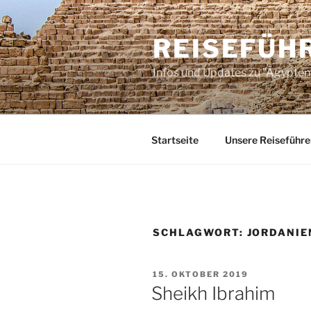
Zum
Inhalt
REISEFÜH
springen
Infos und Updates zu "Ägypten 
Startseite
Unsere Reiseführe
SCHLAGWORT:
JORDANIE
VERÖFFENTLICHT
15. OKTOBER 2019
AM
Sheikh Ibrahim