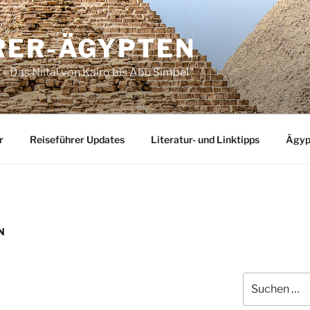
RER-ÄGYPTEN
– Das Niltal von Kairo bis Abu Simbel"
r
Reiseführer Updates
Literatur- und Linktipps
Ägyp
N
Suchen
nach: