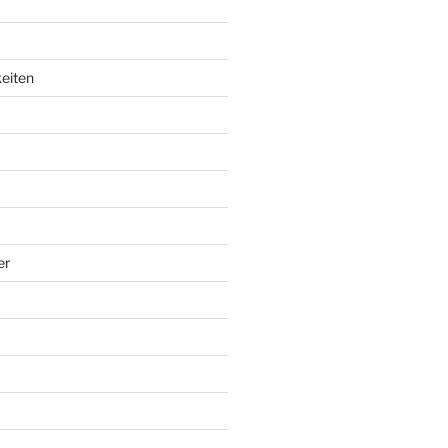
eiten
er