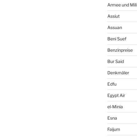
Armee und Mili
Assiut
Assuan
Beni Suef
Benzinpreise
Bur Said
Denkmäler
Edfu
Egypt Air
el-Minia
Esna
Faijum