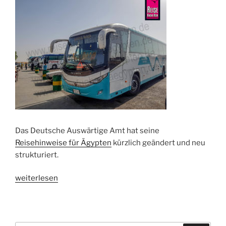
Das Deutsche Auswärtige Amt hat seine
Reisehinweise für Ägypten
kürzlich geändert und neu
strukturiert.
„Auswärtiges
weiterlesen
Amt
ändert
Reisehinweise