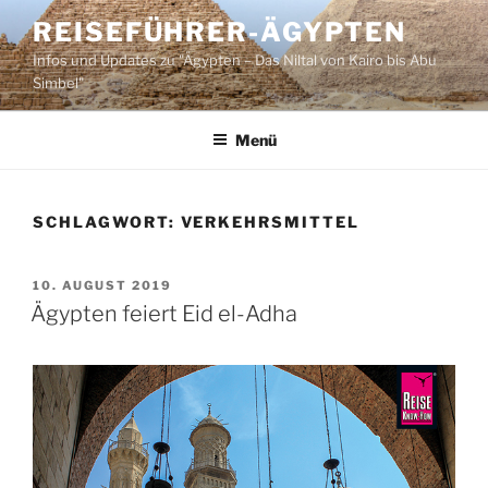
Zum
REISEFÜHRER-ÄGYPTEN
Inhalt
Infos und Updates zu "Ägypten – Das Niltal von Kairo bis Abu
springen
Simbel"
Menü
SCHLAGWORT:
VERKEHRSMITTEL
VERÖFFENTLICHT
10. AUGUST 2019
AM
Ägypten feiert Eid el-Adha