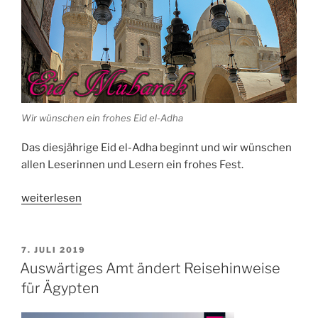
Wir wünschen ein frohes Eid el-Adha
Das diesjährige Eid el-Adha beginnt und wir wünschen
allen Leserinnen und Lesern ein frohes Fest.
„Ägypten
weiterlesen
feiert
Eid
el-
VERÖFFENTLICHT
7. JULI 2019
AM
Adha“
Auswärtiges Amt ändert Reisehinweise
für Ägypten