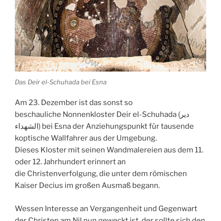
Das Deir el-Schuhada bei Esna
Am 23. Dezember ist das sonst so
beschauliche
Nonnenkloster
Deir el-Schuhada (دير
الشهداء) bei
Esna
der Anziehungspunkt für tausende
koptische Wallfahrer aus der Umgebung.
Dieses
Kloster
mit seinen
Wandmalereien
aus dem 11.
oder 12. Jahrhundert erinnert an
die
Christenverfolgung
, die unter dem römischen
Kaiser Decius im großen Ausmaß begann.
Wessen Interesse an Vergangenheit und Gegenwart
der
Christen
am
Nil
nun geweckt ist, der sollte sich den