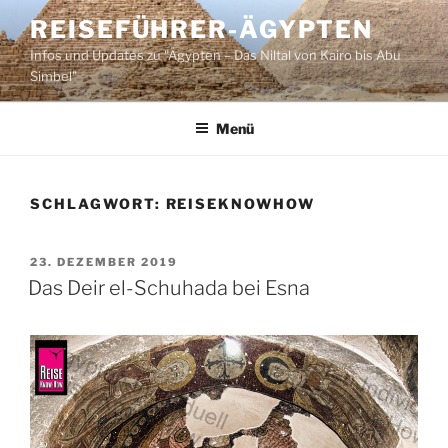
Zum
REISEFÜHRER-ÄGYPTEN
Inhalt
Infos und Updates zu "Ägypten – Das Niltal von Kairo bis Abu
springen
Simbel"
Menü
SCHLAGWORT:
REISEKNOWHOW
VERÖFFENTLICHT
23. DEZEMBER 2019
AM
Das Deir el-Schuhada bei Esna