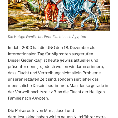
Die Heilige Familie bei ihrer Flucht nach Ägypten
Im Jahr 2000 hat die
UNO
den 18. Dezember als
Internationalen Tag für
Migranten
ausgerufen.
Dieser
Gedenktag
ist heute gewiss aktueller und
präsenter denn je, jedoch wollen wir daran erinnern,
dass
Flucht
und
Vertreibung
nicht allein Probleme
unseren jetzigen Zeit sind, sondern seit jeher das
menschliche Dasein bestimmen. Man denke gerade in
der Vorweihnachtszeit z.B. an die Flucht der Heiligen
Familie nach
Ägypten
.
Die Reiseroute von
Maria
,
Josef
und
dem
Jesuskind
haben wir im neuen
Niltalführer
extra