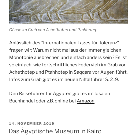
Gänse im Grab von Achethotep und Ptahhotep
Anlässlich des “Internationalen Tages für
Toleranz
”
fragen wir: Warum nicht mal aus der immer gleichen
Monotonie ausbrechen und einfach anders sein? Es ist
so einfach, wie fortschrittliches Federvieh im Grab von
Achethotep und Ptahhotep in
Saqqara
vor Augen führt.
Infos zum
Grab
gibt es im neuen
Niltalführer
S. 219.
Den Reiseführer für Ägypten gibt es im lokalen
Buchhandel oder z.B. online bei
Amazon
.
VERÖFFENTLICHT
14. NOVEMBER 2019
AM
Das Ägyptische Museum in Kairo