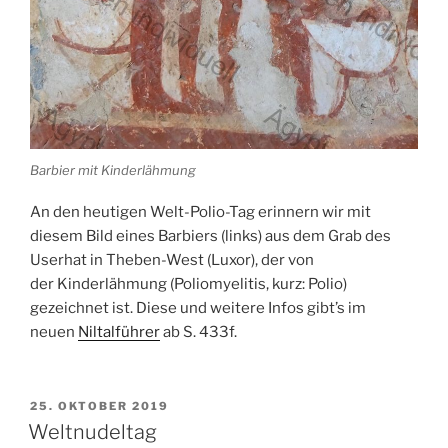
Barbier mit Kinderlähmung
An den heutigen Welt-Polio-Tag erinnern wir mit
diesem Bild eines Barbiers (links) aus dem Grab des
Userhat in Theben-West (
Luxor
), der von
der
Kinderlähmung
(
Poliomyelitis
, kurz:
Polio
)
gezeichnet ist. Diese und weitere Infos gibt’s im
neuen
Niltalführer
ab S. 433f.
VERÖFFENTLICHT
25. OKTOBER 2019
AM
Weltnudeltag