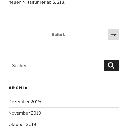
neuen
Niltalführer
ab S. 218.
Seitennummerierung
Näch
Seite
1
Seit
der
Beiträge
Suchen
Suche
nach:
ARCHIV
Dezember 2019
November 2019
Oktober 2019