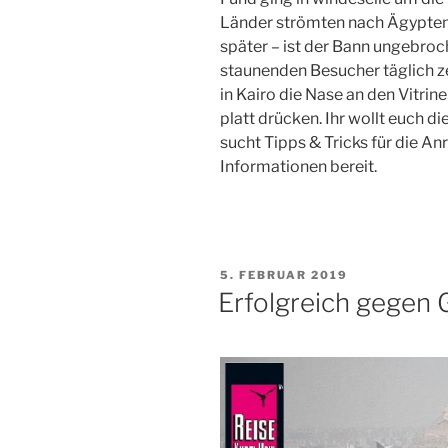
Länder strömten nach
Ägypte
später – ist der Bann ungebroc
staunenden Besucher täglich z
in
Kairo
die Nase an den Vitrin
platt drücken. Ihr wollt euch d
sucht Tipps & Tricks für die An
Informationen bereit.
VERÖFFENTLICHT
5. FEBRUAR 2019
AM
Erfolgreich gegen