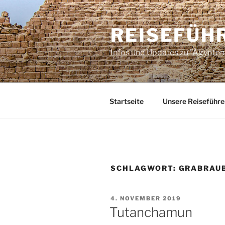
Zum
Inhalt
REISEFÜH
springen
Infos und Updates zu "Ägypten 
Startseite
Unsere Reiseführe
SCHLAGWORT:
GRABRAU
VERÖFFENTLICHT
4. NOVEMBER 2019
AM
Tutanchamun