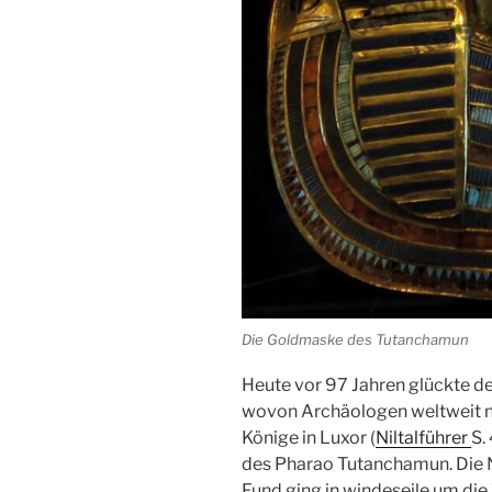
Die Goldmaske des Tutanchamun
Heute vor 97 Jahren glückte d
wovon
Archäologen
weltweit n
Könige in
Luxor
(
Niltalführer
S.
des
Pharao
Tutanchamun. Die N
Fund ging in windeseile um die