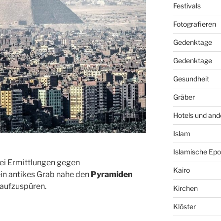
Festivals
Fotografieren
Gedenktage
Gedenktage
Gesundheit
Gräber
Hotels und and
Islam
Islamische Ep
 bei Ermittlungen gegen
Kairo
in antikes Grab nahe den
Pyramiden
) aufzuspüren.
Kirchen
Klöster