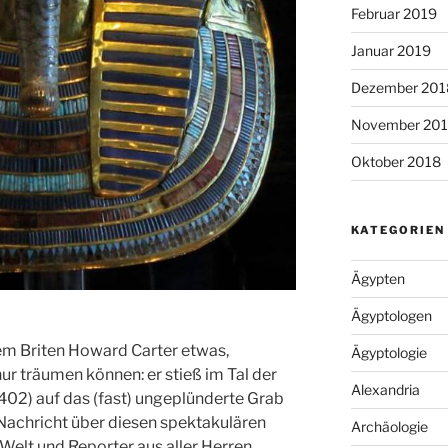
Februar 2019
Januar 2019
Dezember 201
November 20
Oktober 2018
KATEGORIEN
Ägypten
Ägyptologen
em Briten Howard Carter etwas,
Ägyptologie
ur träumen können: er stieß im Tal der
Alexandria
 402) auf das (fast) ungeplünderte Grab
achricht über diesen spektakulären
Archäologie
 Welt und Reporter aus aller Herren