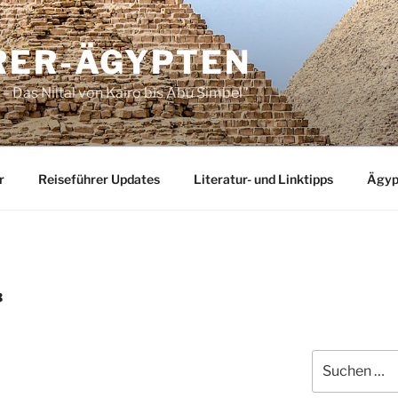
RER-ÄGYPTEN
– Das Niltal von Kairo bis Abu Simbel"
r
Reiseführer Updates
Literatur- und Linktipps
Ägyp
B
Suchen
nach: