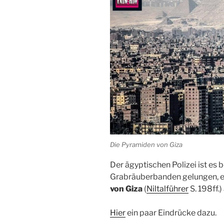
Die Pyramiden von Giza
Der ägyptischen Polizei ist es
Grabräuberbanden gelungen, e
von
Giza
(
Niltalführer
S. 198ff.
Hier
ein paar Eindrücke dazu.