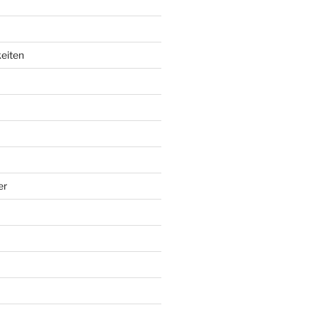
eiten
er