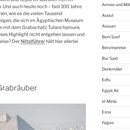
Armee und Mili
n
. Und auch heute noch – fast 100 Jahre
hen, wie
es die vielen Tausend
Assiut
eigen, die sich im Ägyptischen Museum
Assuan
en mit dem
Grabschatz
Tutanchamuns
ieses Highlight nicht entgehen lassen und
Beni Suef
reise? Der
Niltalführer
hält hier allerlei
Benzinpreise
Bur Said
Denkmäler
Edfu
 Grabräuber
Egypt Air
el-Minia
Esna
Faijum