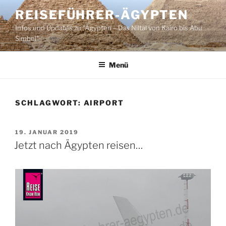
Zum
REISEFÜHRER-ÄGYPTEN
Inhalt
Infos und Updates zu "Ägypten – Das Niltal von Kairo bis Abu
springen
Simbel"
Menü
SCHLAGWORT:
AIRPORT
VERÖFFENTLICHT
19. JANUAR 2019
AM
Jetzt nach Ägypten reisen…