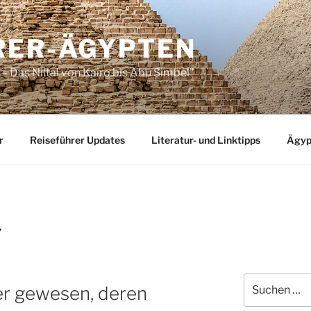
RER-ÄGYPTEN
– Das Niltal von Kairo bis Abu Simbel"
r
Reiseführer Updates
Literatur- und Linktipps
Ägyp
Y
Suchen
er gewesen, deren
nach: