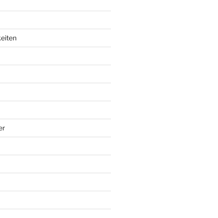
eiten
er