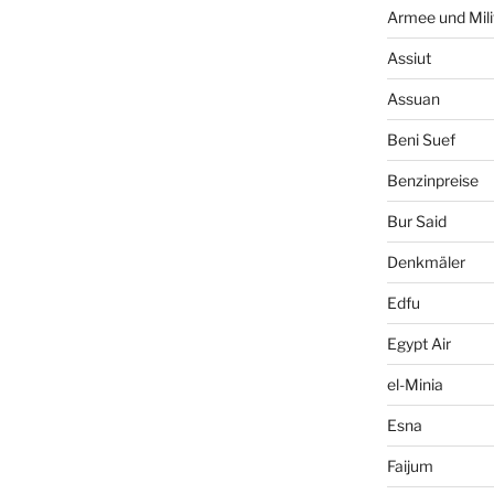
Armee und Mili
Assiut
Assuan
Beni Suef
Benzinpreise
Bur Said
Denkmäler
Edfu
Egypt Air
el-Minia
Esna
Faijum