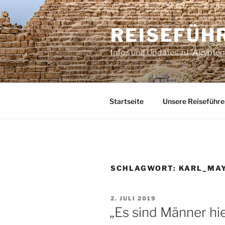
Zum
Inhalt
REISEFÜH
springen
Infos und Updates zu "Ägypten 
Startseite
Unsere Reiseführe
SCHLAGWORT:
KARL_MA
VERÖFFENTLICHT
2. JULI 2019
AM
„Es sind Männer hi